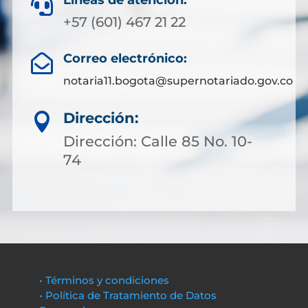
Líneas de atención:

+57 (601) 467 21 22
Correo electrónico:

notaria11.bogota@supernotariado.gov.co
Dirección:

Dirección: Calle 85 No. 10-
74
• Términos y condiciones
• Política de Tratamiento de Datos