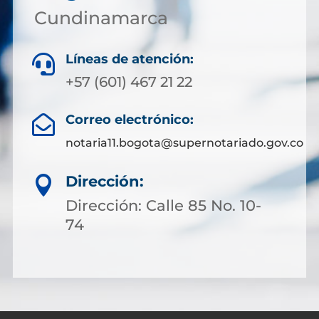
Cundinamarca
Líneas de atención:

+57 (601) 467 21 22
Correo electrónico:

notaria11.bogota@supernotariado.gov.co
Dirección:

Dirección: Calle 85 No. 10-
74