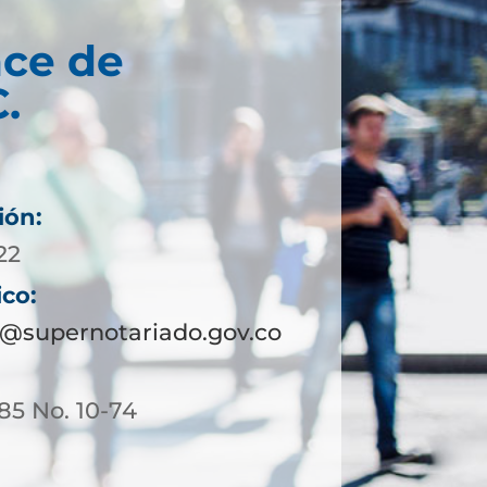
ce de
C.
ión:
22
ico:
a@supernotariado.gov.co
 85 No. 10-74