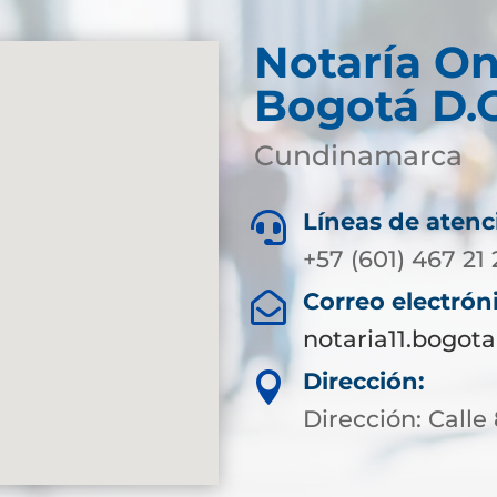
Notaría
On
Bogotá D.
Cundinamarca
Líneas de atenc

+57 (601) 467 21 
Correo electrón

notaria11.bogot
Dirección:

Dirección: Calle