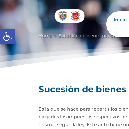
Inicio
Abrir barra de herramientas
Home
Sucesión de bienes por causa d
9
Sucesión de bienes
Es la que se hace para repartir los bie
pagados los impuestos respectivos, ent
misma, según la ley. Este acto tiene un 