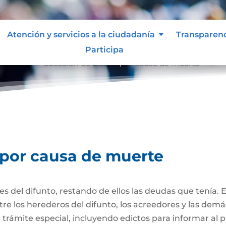
Atención y servicios a la ciudadanía
Transparen
Participa
e muerte
Sucesión de bienes por causa de muerte
9
 por causa de muerte
nes del difunto, restando de ellos las deudas que tenía. 
re los herederos del difunto, los acreedores y las dem
trámite especial, incluyendo edictos para informar al púb