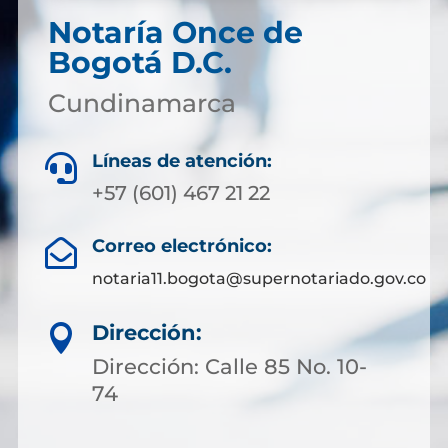
Notaría
Once de
Bogotá D.C.
Cundinamarca
Líneas de atención:

+57 (601) 467 21 22
Correo electrónico:

notaria11.bogota@supernotariado.gov.co
Dirección:

Dirección: Calle 85 No. 10-
74