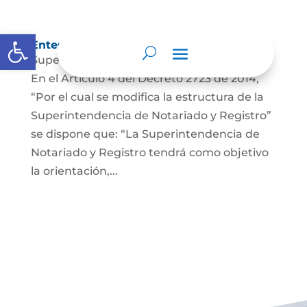
Abrir barra de herramientas
Entes y autoridades que lo vigilan
Superintendencia de Notariado y Registro
En el Artículo 4 del Decreto 2723 de 2014,
“Por el cual se modifica la estructura de la
Superintendencia de Notariado y Registro”
se dispone que: “La Superintendencia de
Notariado y Registro tendrá como objetivo
la orientación,...