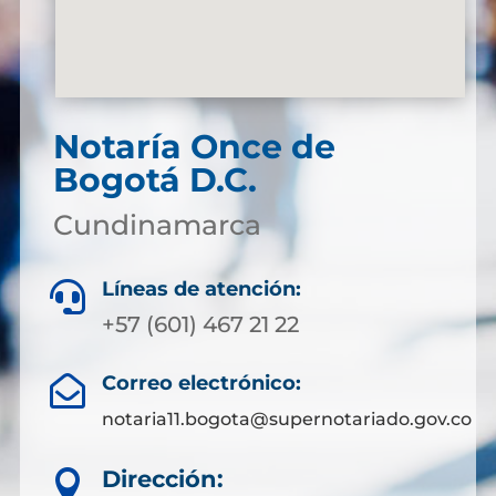
Notaría
Once de
Bogotá D.C.
Cundinamarca
Líneas de atención:

+57 (601) 467 21 22
Correo electrónico:

notaria11.bogota@supernotariado.gov.co
Dirección:
