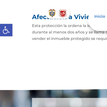
Afectación a Vivienda f
Inicio
Abrir barra de herramientas
Esta protección la ordena la ley sobre 
durante al menos dos años y se llama
vender el inmueble protegido se requie