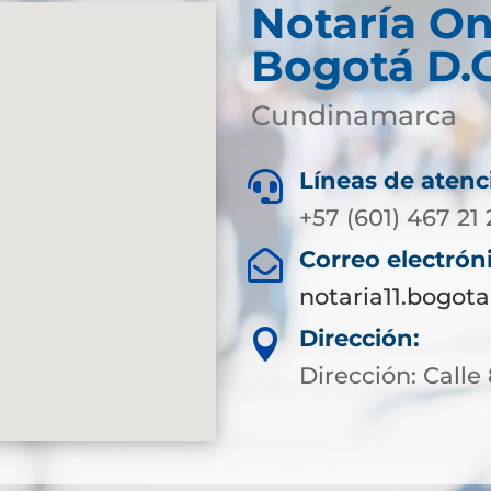
Notaría
On
Bogotá D.
Cundinamarca
Líneas de atenc

+57 (601) 467 21 
Correo electrón

notaria11.bogot
Dirección:

Dirección: Calle