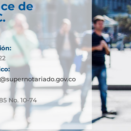
ce de
C.
ión:
22
ico:
a@supernotariado.gov.co
 85 No. 10-74