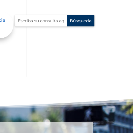
cia
al