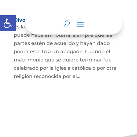
Abrir barra de herramientas
Divorcio
Es la terminación del Matrimonio Civil y se
puede hace en notaría, siempre que las
partes estén de acuerdo y hayan dado
poder escrito a un abogado. Cuando el
matrimonio que se quiere terminar fue
celebrado por la iglesia católica o por otra
religión reconocida por el...