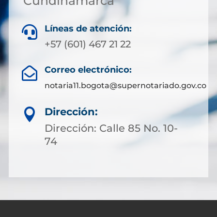
Cundinamarca
Líneas de atención:

+57 (601) 467 21 22
Correo electrónico:

notaria11.bogota@supernotariado.gov.co
Dirección:

Dirección: Calle 85 No. 10-
74