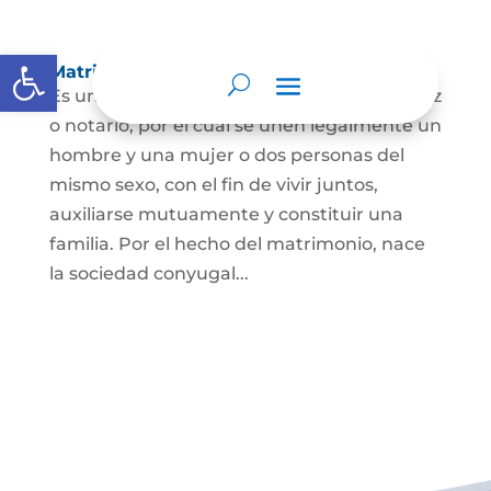
Abrir barra de herramientas
Matrimonio Civil
Es un contrato solemne celebrado ante juez
o notario, por el cual se unen legalmente un
hombre y una mujer o dos personas del
mismo sexo, con el fin de vivir juntos,
auxiliarse mutuamente y constituir una
familia. Por el hecho del matrimonio, nace
la sociedad conyugal...