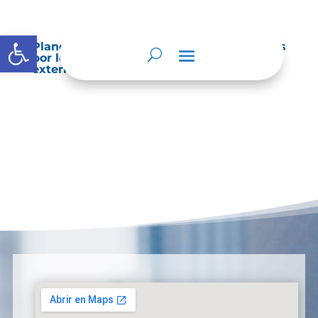
Abrir barra de herramientas
Planes de Mejoramiento vigentes exigidos
por los entes de control o auditoría
externos o internos.