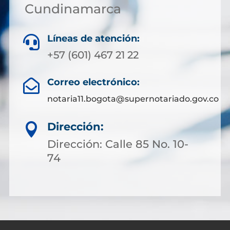
Cundinamarca
Líneas de atención:

+57 (601) 467 21 22
Correo electrónico:

notaria11.bogota@supernotariado.gov.co
Dirección:

Dirección: Calle 85 No. 10-
74