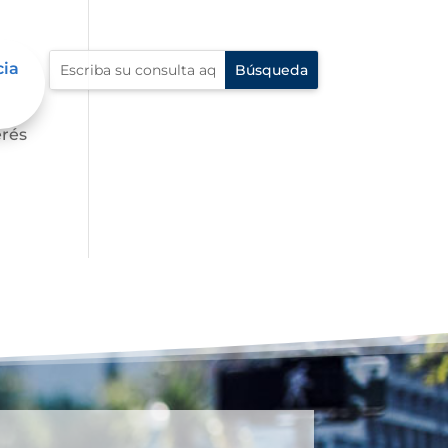
cia
s,
erés