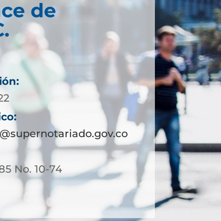
ce de
C.
ión:
22
ico:
a@supernotariado.gov.co
 85 No. 10-74