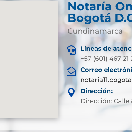
Notaría
On
Bogotá D.
Cundinamarca
Líneas de atenc

+57 (601) 467 21 
Correo electrón

notaria11.bogot
Dirección:

Dirección: Calle